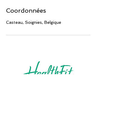
Coordonnées
Casteau, Soignies, Belgique
vous accueille dans ses studios de Mons et
Casteau, et vous accompagne partout en
Belgique et dans le monde grâce à son
coaching en ligne.
Nos services
Personal Training
Group Training
Coaching en ligne
Bilan de santé