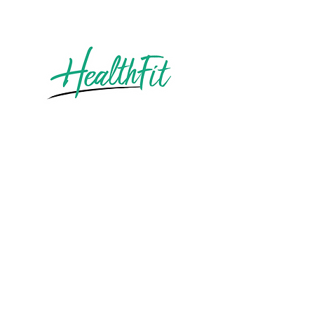
vous accueille dans ses studios de Mons et
Casteau, et vous accompagne partout en
Belgique et dans le monde grâce à son
coaching en ligne.
Nos services
Personal Training
Group Training
Coaching en ligne
Bilan de santé
Nos studios
Studio de Casteau
Rue des Déportés 26, 7061 Casteau
Centre ADEPS de Mons
Avenue de la Sapinette, 3 à 7011 Mons
Infos
Coaching en entreprise